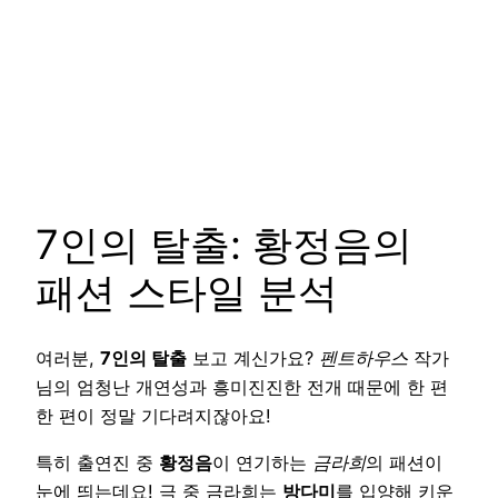
7인의 탈출: 황정음의
패션 스타일 분석
여러분,
7인의 탈출
보고 계신가요?
펜트하우스
작가
님의 엄청난 개연성과 흥미진진한 전개 때문에 한 편
한 편이 정말 기다려지잖아요!
특히 출연진 중
황정음
이 연기하는
금라희
의 패션이
눈에 띄는데요! 극 중 금라희는
방다미
를 입양해 키운