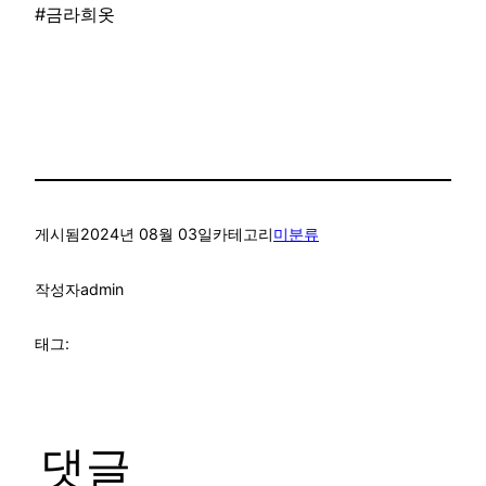
#금라희옷
게시됨
2024년 08월 03일
카테고리
미분류
작성자
admin
태그:
댓글