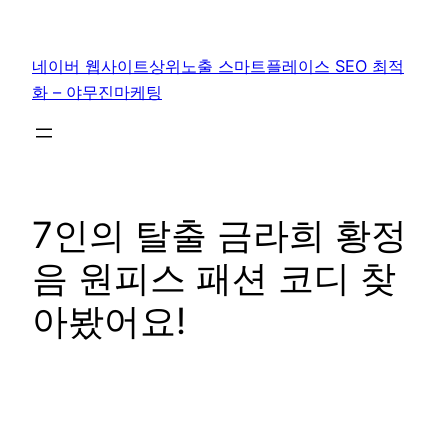
콘
텐
네이버 웹사이트상위노출 스마트플레이스 SEO 최적
츠
화 – 야무진마케팅
로
바
로
가
기
7인의 탈출 금라희 황정
음 원피스 패션 코디 찾
아봤어요!