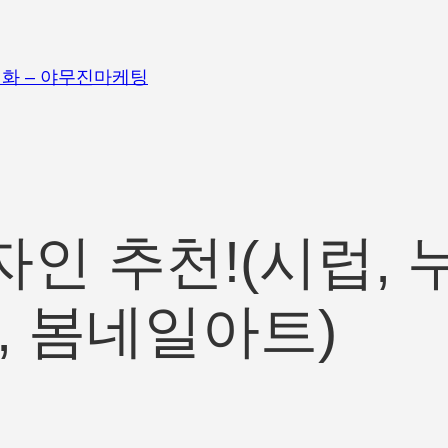
화 – 야무진마케팅
자인 추천!(시럽, 누
명, 봄네일아트)