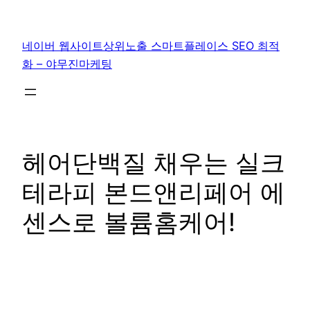
콘
텐
네이버 웹사이트상위노출 스마트플레이스 SEO 최적
츠
화 – 야무진마케팅
로
바
로
가
기
헤어단백질 채우는 실크
테라피 본드앤리페어 에
센스로 볼륨홈케어!