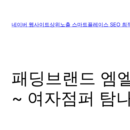
콘
텐
츠
네이버 웹사이트상위노출 스마트플레이스 SEO 최
로
바
로
가
기
패딩브랜드 엠엘
~ 여자점퍼 탐