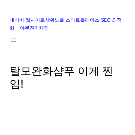
콘
텐
네이버 웹사이트상위노출 스마트플레이스 SEO 최적
츠
화 – 야무진마케팅
로
바
로
가
기
탈모완화샴푸 이게 찐
임!