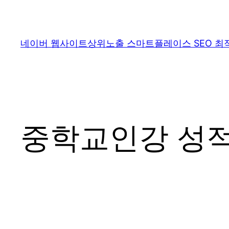
콘
텐
츠
네이버 웹사이트상위노출 스마트플레이스 SEO 최
로
바
로
가
기
중학교인강 성적