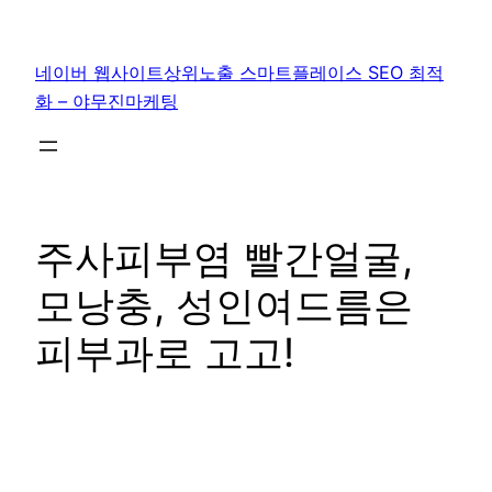
콘
텐
네이버 웹사이트상위노출 스마트플레이스 SEO 최적
츠
화 – 야무진마케팅
로
바
로
가
기
주사피부염 빨간얼굴,
모낭충, 성인여드름은
피부과로 고고!