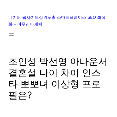
콘
텐
네이버 웹사이트상위노출 스마트플레이스 SEO 최적
츠
화 – 야무진마케팅
로
바
로
가
기
조인성 박선영 아나운서
결혼설 나이 차이 인스
타 뽀뽀녀 이상형 프로
필은?