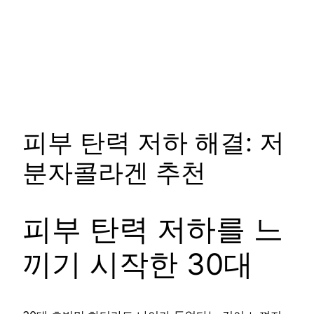
피부 탄력 저하 해결: 저
분자콜라겐 추천
피부 탄력 저하를 느
끼기 시작한 30대