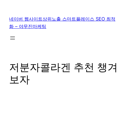
콘
텐
네이버 웹사이트상위노출 스마트플레이스 SEO 최적
츠
화 – 야무진마케팅
로
바
로
가
기
저분자콜라겐 추천 챙겨
보자