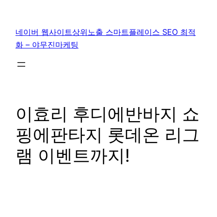
콘
텐
네이버 웹사이트상위노출 스마트플레이스 SEO 최적
츠
화 – 야무진마케팅
로
바
로
가
기
이효리 후디에반바지 쇼
핑에판타지 롯데온 리그
램 이벤트까지!