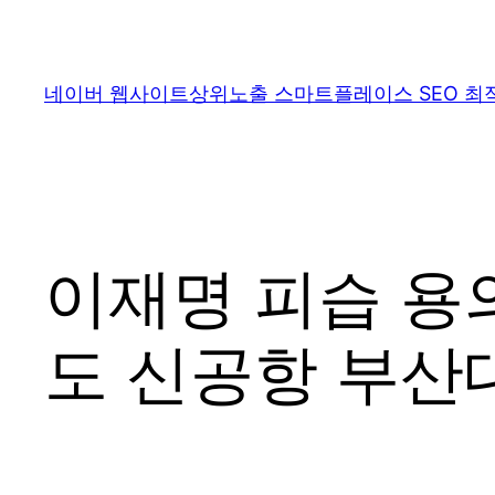
콘
텐
츠
네이버 웹사이트상위노출 스마트플레이스 SEO 최
로
바
로
가
기
이재명 피습 용
도 신공항 부산