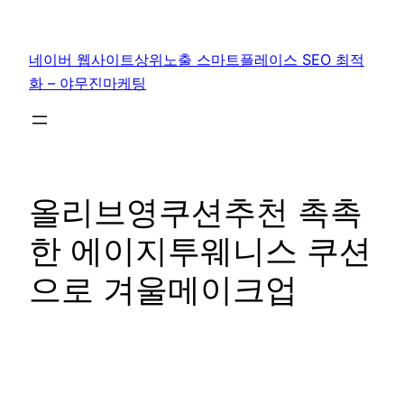
콘
텐
네이버 웹사이트상위노출 스마트플레이스 SEO 최적
츠
화 – 야무진마케팅
로
바
로
가
기
올리브영쿠션추천 촉촉
한 에이지투웨니스 쿠션
으로 겨울메이크업