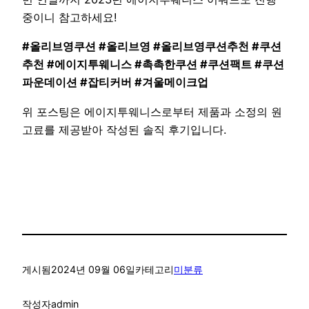
중이니 참고하세요!
#올리브영쿠션 #올리브영 #올리브영쿠션추천 #쿠션
추천 #에이지투웨니스 #촉촉한쿠션 #쿠션팩트 #쿠션
파운데이션 #잡티커버 #겨울메이크업
위 포스팅은 에이지투웨니스로부터 제품과 소정의 원
고료를 제공받아 작성된 솔직 후기입니다.
게시됨
2024년 09월 06일
카테고리
미분류
작성자
admin