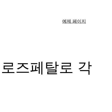
예제 페이지
 로즈페탈로 각