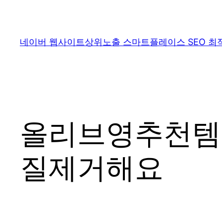
콘
텐
츠
네이버 웹사이트상위노출 스마트플레이스 SEO 최
로
바
로
가
기
올리브영추천템 
질제거해요