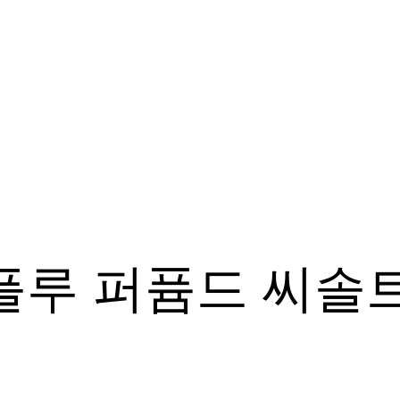
플루 퍼퓸드 씨솔