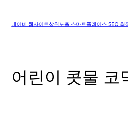
콘
텐
츠
네이버 웹사이트상위노출 스마트플레이스 SEO 최
로
바
로
가
기
어린이 콧물 코