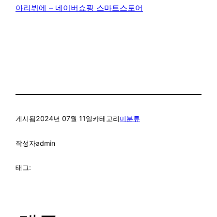
아리뷔에 – 네이버쇼핑 스마트스토어
게시됨
2024년 07월 11일
카테고리
미분류
작성자
admin
태그: