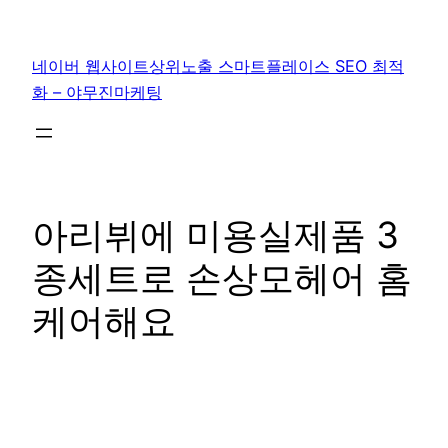
콘
텐
네이버 웹사이트상위노출 스마트플레이스 SEO 최적
츠
화 – 야무진마케팅
로
바
로
가
기
아리뷔에 미용실제품 3
종세트로 손상모헤어 홈
케어해요