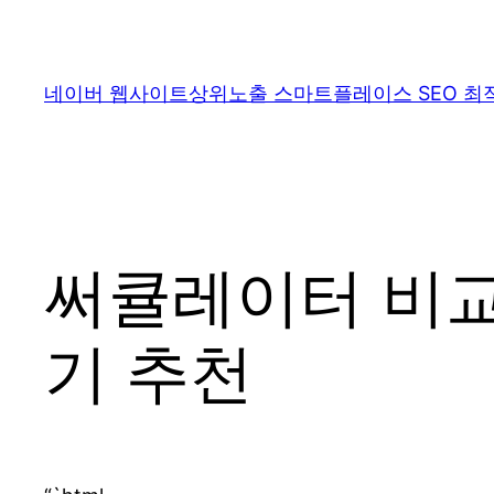
콘
텐
츠
네이버 웹사이트상위노출 스마트플레이스 SEO 최
로
바
로
가
기
써큘레이터 비교
기 추천