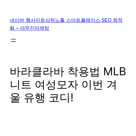
콘
텐
네이버 웹사이트상위노출 스마트플레이스 SEO 최적
츠
화 – 야무진마케팅
로
바
로
가
기
바라클라바 착용법 MLB
니트 여성모자 이번 겨
울 유행 코디!