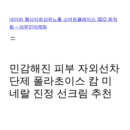
콘
텐
네이버 웹사이트상위노출 스마트플레이스 SEO 최적
츠
화 – 야무진마케팅
로
바
로
가
기
민감해진 피부 자외선차
단제 폴라초이스 캄 미
네랄 진정 선크림 추천