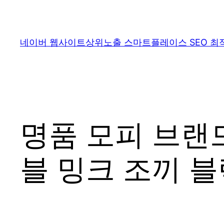
콘
텐
츠
네이버 웹사이트상위노출 스마트플레이스 SEO 최
로
바
로
가
기
명품 모피 브랜
블 밍크 조끼 