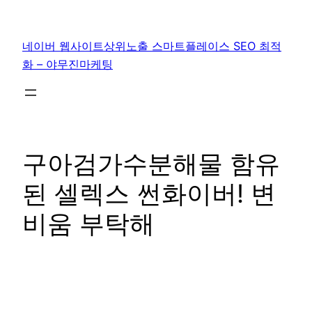
콘
텐
네이버 웹사이트상위노출 스마트플레이스 SEO 최적
츠
화 – 야무진마케팅
로
바
로
가
기
구아검가수분해물 함유
된 셀렉스 썬화이버! 변
비움 부탁해