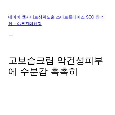
콘
텐
네이버 웹사이트상위노출 스마트플레이스 SEO 최적
츠
화 – 야무진마케팅
로
바
로
가
기
고보습크림 악건성피부
에 수분감 촉촉히