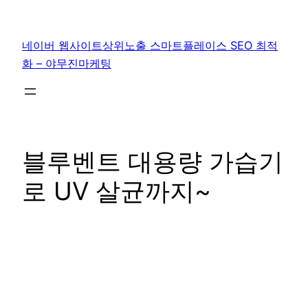
콘
텐
네이버 웹사이트상위노출 스마트플레이스 SEO 최적
츠
화 – 야무진마케팅
로
바
로
가
기
블루벤트 대용량 가습기
로 UV 살균까지~